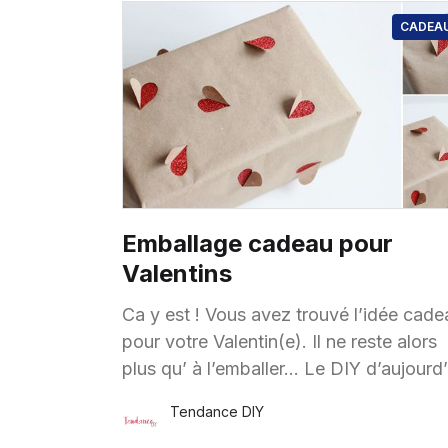
CADEA
Emballage cadeau pour
Valentins
Ca y est ! Vous avez trouvé l’idée cade
pour votre Valentin(e). Il ne reste alors
plus qu’ à l’emballer… Le DIY d’aujourd’hui
devrait vous aider
Tendance DIY
13 Févr.
·
1 minute de lecture