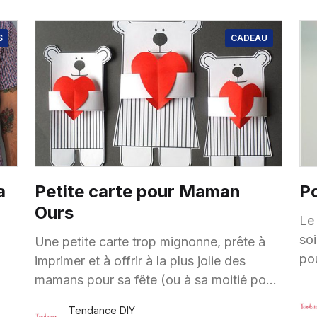
S
CADEAU
a
Petite carte pour Maman
Po
Ours
Le 
so
Une petite carte trop mignonne, prête à
pour soi
imprimer et à offrir à la plus jolie des
pei
mamans pour sa fête (ou à sa moitié pour
an
la Saint Valentin)… Les enfants
Tendance DIY