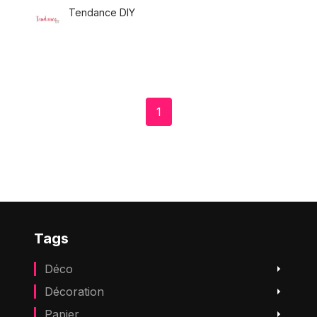
rendre toute douce avec une bonne
Tendance DIY
6 Mai
·
1 minute de lecture
1
Tags
Déco
Décoration
Papier