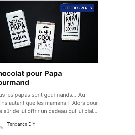
FÊTE DES PÈRES
hocolat pour Papa
ourmand
us les papas sont gourmands… Au
ns autant que les mamans ! Alors pour
e sûr de lui offrir un cadeau qui lui plaira
jour de sa fête, on vise
Tendance DIY
8 Juin
·
1 minute de lecture