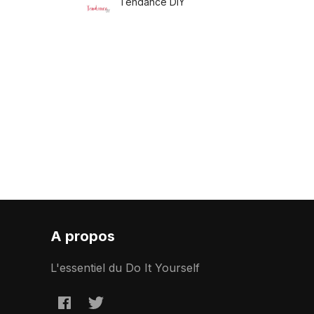
Tendance DIY
17 Mai
·
1 minute de lecture
Mais
A propos
L'essentiel du Do It Yourself