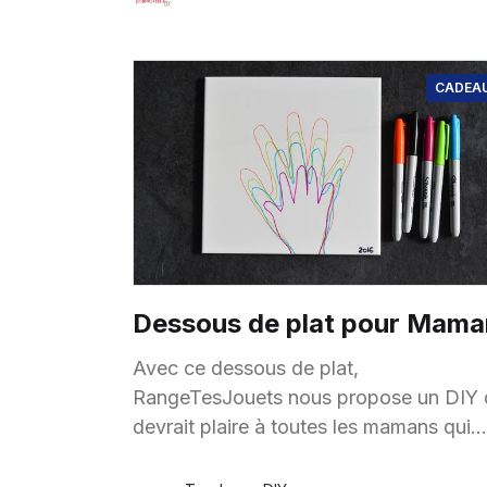
5 Juin
·
1 minute de lecture
CADEA
Dessous de plat pour Mama
Avec ce dessous de plat,
RangeTesJouets nous propose un DIY 
devrait plaire à toutes les mamans qui
retrouveront les petites mains (sans
chocolat ni confiture) de leurs enfants