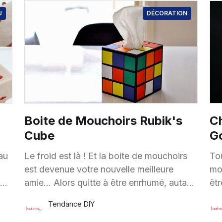
U
DÉCORATION
Boite de Mouchoirs Rubik's
C
Cube
G
au
Le froid est là ! Et la boite de mouchoirs
To
est devenue votre nouvelle meilleure
moi
amie… Alors quitte à être enrhumé, autant
êtr
que ce soit avec classe ! et petit clin d’
le 
Tendance DIY
15 Nov.
·
1 minute de lecture