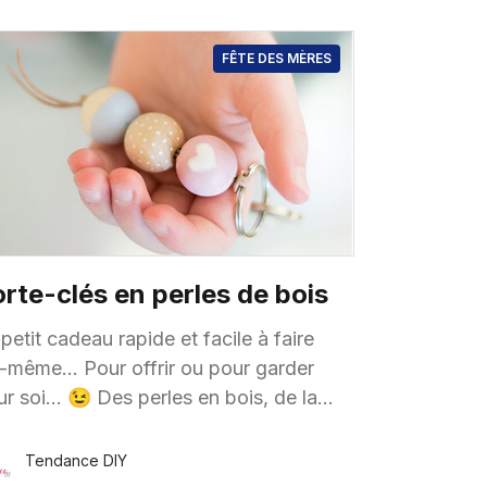
FÊTE DES MÈRES
rte-clés en perles de bois
petit cadeau rapide et facile à faire
i-même… Pour offrir ou pour garder
… 😉 Des perles en bois, de la
nture acrylique, un cordon en cuir, un
neau
Tendance DIY
18 Mai
·
1 minute de lecture