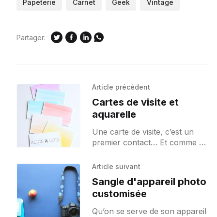
Papeterie
Carnet
Geek
Vintage
Partager:
Article précédent
Cartes de visite et
aquarelle
Une carte de visite, c’est un
premier contact… Et comme dit
l’adage la première impression
est souvent la bonne. Alors
Article suivant
autant ne pas
Sangle d'appareil photo
customisée
Qu’on se serve de son appareil