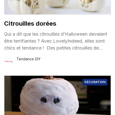
Citrouilles dorées
Qui a dit que les citrouilles d’Halloween devaient
être terrifiantes ? Avec LovelyIndeed, elles sont
chics et tendance ! Des petites citrouilles de
couleur crème, un feutre doré, quelques formes
Tendance DIY
géométriques
20 Oct.
·
1 minute de lecture
DÉCORATION