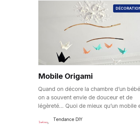
DÉCORATIO
Mobile Origami
Quand on décore la chambre d’un bébé
on a souvent envie de douceur et de
légèreté… Quoi de mieux qu’un mobile en
origami pour apporter quelques touche
Tendance DIY
de
8 Avr.
·
1 minute de lecture